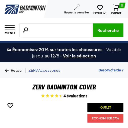
0
Raquette conseiller
Panier
Favoris (
0
)
Recherche de produits, de marques, etc.
Recherche
MENU
👟 Économisez 20% sur toutes les chaussures
-
Valable
jusqu´au 12/8
-
Voir la sélection
|
Besoin d'aide ?
Retour
ZERV Accessoires
ZERV Badminton Cover
4 évaluations
OUTLET
ÉCONOMISER 37%