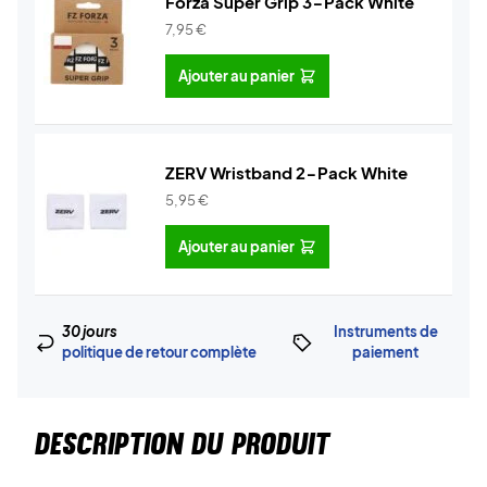
Forza Super Grip 3-Pack White
7,95
€
Ajouter au panier
ZERV Wristband 2-Pack White
5,95
€
Ajouter au panier
30 jours
Instruments de
politique de retour complète
paiement
DESCRIPTION DU PRODUIT