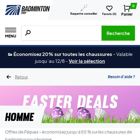
0
Raquette conseiller
Panier
Favoris (
0
)
Recherche de produits, de marques, etc.
Recherche
MENU
👟 Économisez 20% sur toutes les chaussures
-
Valable
jusqu´au 12/8
-
Voir la sélection
Retour
Besoin d'aide ?
Homme
Offres de Pâques – économisez jusqu’à 50 % sur les chaussures de
badminton pour homme