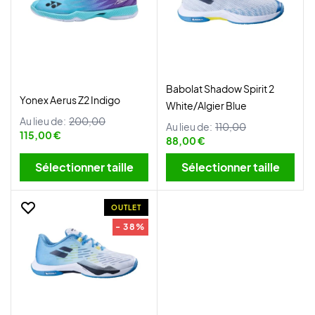
Babolat Shadow Spirit 2
Yonex Aerus Z2 Indigo
White/Algier Blue
Au lieu de:
200,00
Au lieu de:
110,00
115,00 €
88,00 €
Sélectionner taille
Sélectionner taille
OUTLET
- 38%