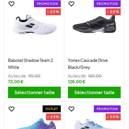
PROMOTION
PROMOTION
- 20%
- 20%
Babolat Shadow Team 2
Yonex Cascade Drive
White
Black/Grey
Au lieu de:
90,00
Au lieu de:
160,00
72,00 €
128,00 €
Sélectionner taille
Sélectionner taille
OUTLET
PROMOTION
- 43%
- 20%