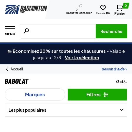
0
Raquette conseiller
Panier
Favoris (
0
)
Recherche de produits, de marques, etc.
Recherche
MENU
👟 Économisez 20% sur toutes les chaussures
-
Valable
jusqu´au 12/8
-
Voir la sélection
Accueil
Besoin d'aide ?
Babolat
0 stk.
Marques
Filtres
Les plus populaires