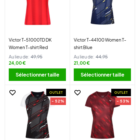
Victor T-51000TD DK
Victor T-44100 Women T-
Women T-shirt Red
shirt Blue
Au lieu de:
49,95
Au lieu de:
44,95
24,00 €
21,00 €
Sélectionner taille
Sélectionner taille
OUTLET
OUTLET
- 52%
- 53%