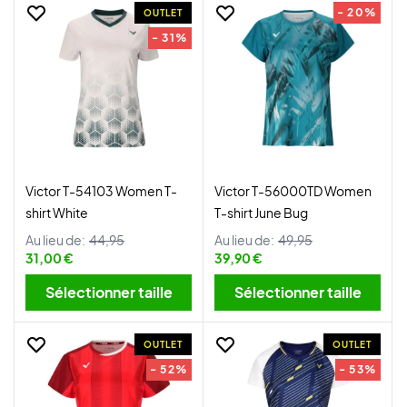
- 20%
OUTLET
- 31%
Victor T-54103 Women T-
Victor T-56000TD Women
shirt White
T-shirt June Bug
Au lieu de:
44,95
Au lieu de:
49,95
31,00 €
39,90 €
Sélectionner taille
Sélectionner taille
OUTLET
OUTLET
- 52%
- 53%