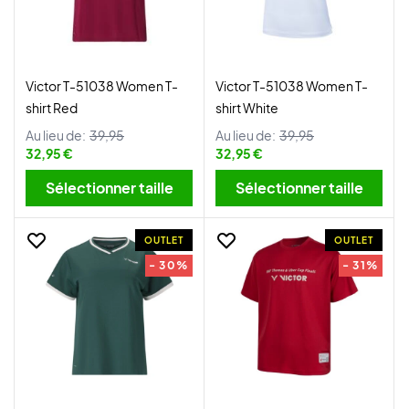
Victor T-51038 Women T-
Victor T-51038 Women T-
shirt Red
shirt White
Au lieu de:
39,95
Au lieu de:
39,95
32,95 €
32,95 €
Sélectionner taille
Sélectionner taille
OUTLET
OUTLET
- 30%
- 31%