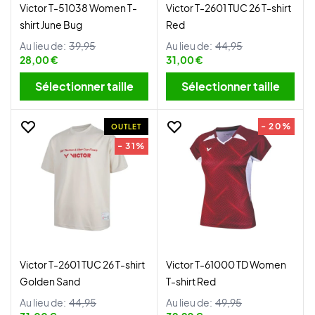
Victor T-51038 Women T-
Victor T-2601 TUC 26 T-shirt
shirt June Bug
Red
Au lieu de:
39,95
Au lieu de:
44,95
28,00 €
31,00 €
Sélectionner taille
Sélectionner taille
- 20%
OUTLET
- 31%
Victor T-2601 TUC 26 T-shirt
Victor T-61000 TD Women
Golden Sand
T-shirt Red
Au lieu de:
44,95
Au lieu de:
49,95