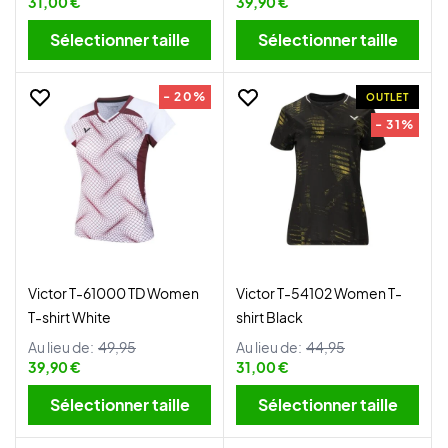
31,00 €
39,90 €
Sélectionner taille
Sélectionner taille
- 20%
OUTLET
- 31%
Victor T-61000 TD Women
Victor T-54102 Women T-
T-shirt White
shirt Black
Au lieu de:
49,95
Au lieu de:
44,95
39,90 €
31,00 €
Sélectionner taille
Sélectionner taille