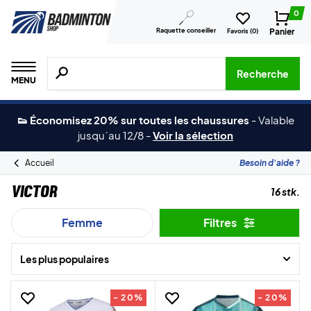
0
Raquette conseiller
Panier
Favoris (
0
)
Recherche de produits, de marques, etc.
Recherche
MENU
👟 Économisez 20% sur toutes les chaussures
-
Valable
jusqu´au 12/8
-
Voir la sélection
Accueil
Besoin d'aide ?
Victor
16 stk.
Femme
Filtres
Les plus populaires
- 20%
- 20%