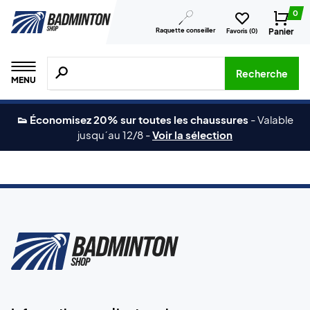
0
Raquette conseiller
Panier
Favoris (
0
)
Recherche de produits, de marques, etc.
Recherche
MENU
👟 Économisez 20% sur toutes les chaussures
-
Valable
jusqu´au 12/8
-
Voir la sélection