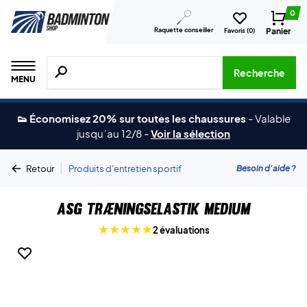
0
Raquette conseiller
Panier
Favoris (
0
)
Recherche de produits, de marques, etc.
Recherche
MENU
👟 Économisez 20% sur toutes les chaussures
-
Valable
jusqu´au 12/8
-
Voir la sélection
|
Besoin d'aide ?
Retour
Produits d'entretien sportif
ASG Træningselastik Medium
2 évaluations