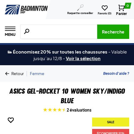
0
Raquette conseiller
Panier
Favoris (
0
)
Recherche de produits, de marques, etc.
Recherche
MENU
👟 Économisez 20% sur toutes les chaussures
-
Valable
jusqu´au 12/8
-
Voir la sélection
|
Besoin d'aide ?
Retour
Femme
Asics Gel-Rocket 10 Women Sky/Indigo
Blue
2 évaluations
SALE
SALE
SALE
SALE
SALE
SALE
ÉCONOMISER 51%
ÉCONOMISER 51%
ÉCONOMISER 51%
ÉCONOMISER 51%
ÉCONOMISER 51%
ÉCONOMISER 51%