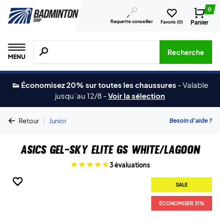
0
Raquette conseiller
Panier
Favoris (
0
)
Recherche de produits, de marques, etc.
Recherche
MENU
👟 Économisez 20% sur toutes les chaussures
-
Valable
jusqu´au 12/8
-
Voir la sélection
|
Besoin d'aide ?
Retour
Junior
Asics Gel-Sky Elite GS White/Lagoon
3 évaluations
SALE
SALE
SALE
SALE
SALE
ÉCONOMISER 31%
ÉCONOMISER 31%
ÉCONOMISER 31%
ÉCONOMISER 31%
ÉCONOMISER 31%