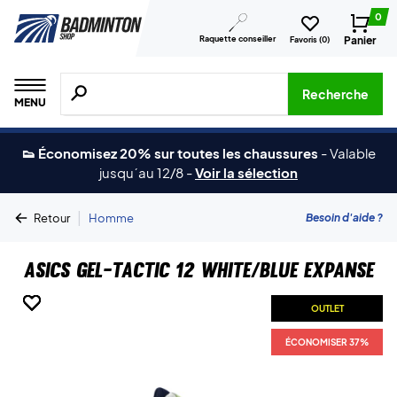
0
Raquette conseiller
Panier
Favoris (
0
)
Recherche de produits, de marques, etc.
Recherche
MENU
👟 Économisez 20% sur toutes les chaussures
-
Valable
jusqu´au 12/8
-
Voir la sélection
|
Besoin d'aide ?
Retour
Homme
Asics Gel-Tactic 12 White/Blue Expanse
OUTLET
OUTLET
OUTLET
OUTLET
OUTLET
OUTLET
OUTLET
ÉCONOMISER 37%
ÉCONOMISER 37%
ÉCONOMISER 37%
ÉCONOMISER 37%
ÉCONOMISER 37%
ÉCONOMISER 37%
ÉCONOMISER 37%