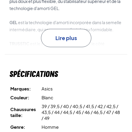
plus doux et plus flexible, du stabilisateur supérieur et de la
technologie d'amorti GEL.
GEL
est la technologie d'amorti incorporée dans la semelle
intermédiaire, qui assure un confort de jeu formidable.
Lire plus
TRUSSTIC
est le stabilisateur incorporé sur le côté
extérieur de la chaussure, qui assure une meilleure stabilité
latérale et de la voûte plantaire.
Spécifications
Élevez votre jeu au niveau supérieur - achetez cette paire
de chaussures de badminton Asics !
Couleur : Blanc et bleu.
Marques:
Asics
Couleur:
Blanc
39 / 39,5 / 40 / 40,5 / 41,5 / 42 / 42,5 /
Chaussures
43,5 / 44 / 44,5 / 45 / 46 / 46,5 / 47 / 48
taille:
/ 49
Genre:
Homme