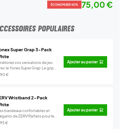
75,00 €
ÉCONOMISER 50%
CCESSOIRES POPULAIRES
onex Super Grap 3-Pack
hite
Ajouter au panier
méliorez vos sensations de jeu
vec le Yonex Super Grap.Le grip
.
Info
,90
€
ERV Wristband 2-Pack
hite
Ajouter au panier
es bandeaux confortables et
légants de ZERV!Parfaits pour le
..
Info
,95
€