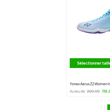
Sélectionner tai
Yonex Aerus Z2 Women I
Au lieu de:
200,00
115,