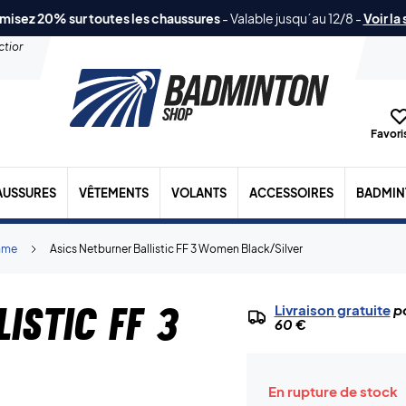
misez 20% sur toutes les chaussures
-
Valable jusqu´au 12/8
-
Voir la
ection
Favoris
AUSSURES
VÊTEMENTS
VOLANTS
ACCESSOIRES
BADMIN
mme
Asics Netburner Ballistic FF 3 Women Black/Silver
istic FF 3
Livraison gratuite
po
60 €
En rupture de stock