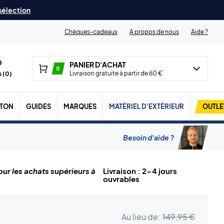
 sélection
Chèques-cadeaux
A propos de nous
Aide ?
PANIER D'ACHAT
0
Livraison gratuite à partir de 60 €
 (
0
)
TON
GUIDES
MARQUES
MATÉRIEL D'EXTÉRIEUR
OUTLE
Besoin d'aide ?
ur les achats supérieurs à
Livraison : 2-4 jours
ouvrables
Au lieu de:
149,95 €