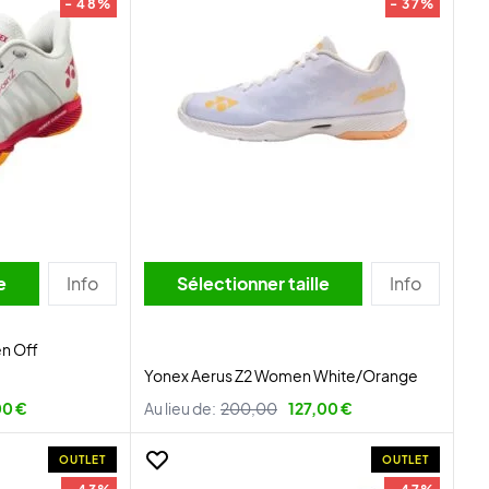
- 48%
- 37%
lle
Info
Sélectionner taille
Info
n Off
Yonex Aerus Z2 Women White/Orange
00 €
Au lieu de:
200,00
127,00 €
OUTLET
OUTLET