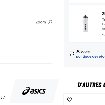
Z
T
Zoom
B
en
6
30 jours
politique de ret
D'AUTRES 
,5 /