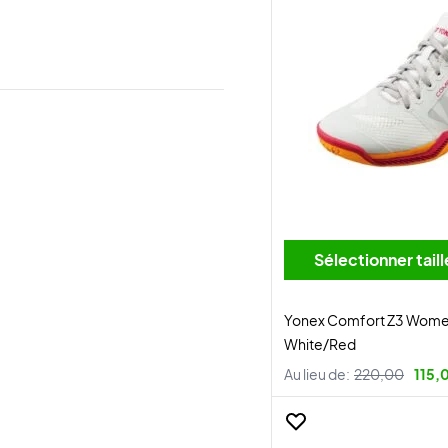
Sélectionner tai
Yonex Comfort Z3 Wome
White/Red
Au lieu de:
220,00
115,