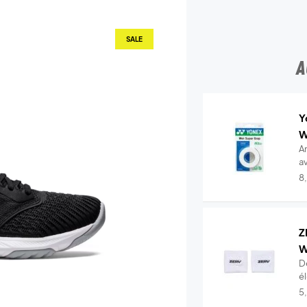
SALE
A
Y
W
A
a
..
8
Z
W
D
é
t.
5