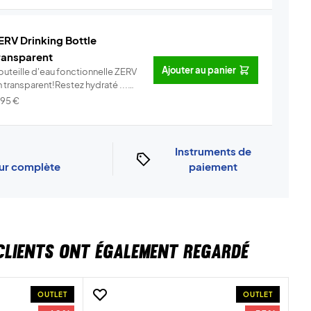
ERV Drinking Bottle
ransparent
Ajouter au panier
outeille d'eau fonctionnelle ZERV
 transparent!Restez hydraté ...
Info
,95
€
Instruments de
our complète
paiement
CLIENTS ONT ÉGALEMENT REGARDÉ
OUTLET
OUTLET