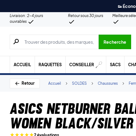
👟 Écono
Livraison : 2-4 jours
Retour sous 30 jours
Meilleure sél
ouvrables
Recherche de produits, de marques, etc.
Recherche
ACCUEIL
RAQUETTES
CONSEILLER
SACS
CH
Retour
Accueil
SOLDES
Chaussures
Fe
Asics Netburner Ball
Women Black/Silver
2 évaluations