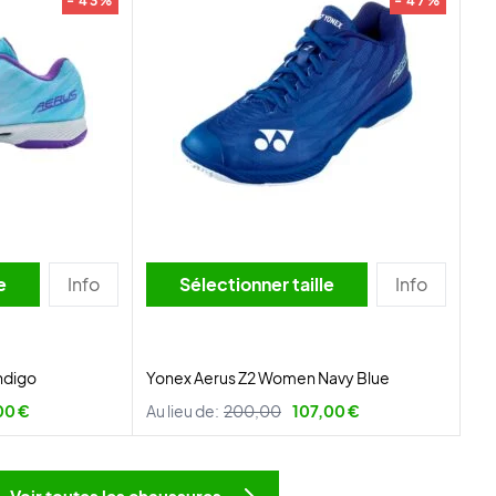
- 43%
- 47%
lle
Info
Sélectionner taille
Info
ndigo
Yonex Aerus Z2 Women Navy Blue
00 €
Au lieu de:
200,00
107,00 €
Voir toutes les chaussures