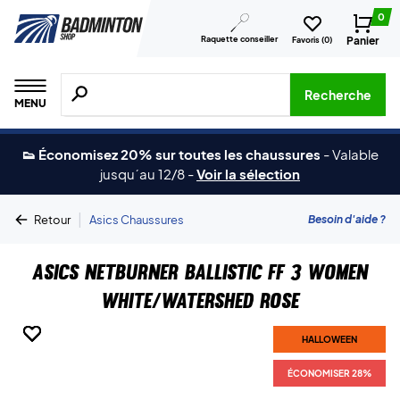
0
Raquette conseiller
Panier
Favoris (
0
)
Recherche de produits, de marques, etc.
Recherche
MENU
👟 Économisez 20% sur toutes les chaussures
-
Valable
jusqu´au 12/8
-
Voir la sélection
|
Besoin d'aide ?
Retour
Asics Chaussures
Asics Netburner Ballistic FF 3 Women
White/Watershed Rose
HALLOWEEN
HALLOWEEN
HALLOWEEN
HALLOWEEN
HALLOWEEN
HALLOWEEN
HALLOWEEN
ÉCONOMISER 28%
ÉCONOMISER 28%
ÉCONOMISER 28%
ÉCONOMISER 28%
ÉCONOMISER 28%
ÉCONOMISER 28%
ÉCONOMISER 28%