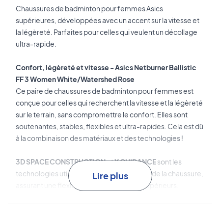
Chaussures de badminton pour femmes Asics
supérieures, développées avec un accent sur la vitesse et
la légèreté. Parfaites pour celles qui veulent un décollage
ultra-rapide.
Confort, légèreté et vitesse - Asics Netburner Ballistic
FF 3 Women White/Watershed Rose
Ce paire de chaussures de badminton pour femmes est
conçue pour celles qui recherchent la vitesse et la légèreté
sur le terrain, sans compromettre le confort. Elles sont
soutenantes, stables, flexibles et ultra-rapides. Cela est dû
à la combinaison des matériaux et des technologies !
3D SPACE CONSTRUCTION
et
X GUIDANCE
sont les
technologies utilisées dans la construction de la chaussure,
Lire plus
assurant une flexibilité et un ajustement supérieurs.
TWISTRUSS™
est le stabilisateur au niveau du médio-pied,