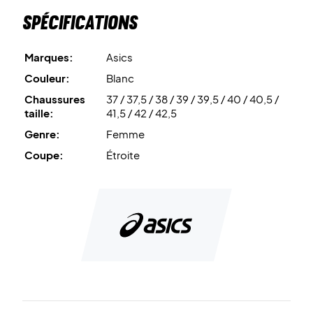
garantissant une stabilité en torsion supérieure.
Spécifications
FLYTEFOAM™ Propel
est le matériau léger, absorbant les
chocs et restituant l'énergie utilisé pour la semelle
Marques:
Asics
intermédiaire, offrant également une réponse ultra-
Couleur:
Blanc
rapide.
Chaussures
37 / 37,5 / 38 / 39 / 39,5 / 40 / 40,5 /
taille:
41,5 / 42 / 42,5
Prenez de la vitesse sur le terrain - achetez cette paire de
Genre:
Femme
chaussures de badminton pour femmes Asics !
Couleur : Blanc et rose
Coupe:
Étroite