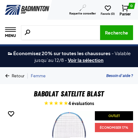
0
Raquette conseiller
Panier
Favoris (
0
)
Recherche de produits, de marques, etc.
Recherche
MENU
👟 Économisez 20% sur toutes les chaussures
-
Valable
jusqu´au 12/8
-
Voir la sélection
|
Besoin d'aide ?
Retour
Femme
Babolat Satelite Blast
4 évaluations
OUTLET
OUTLET
OUTLET
ÉCONOMISER 17%
ÉCONOMISER 17%
ÉCONOMISER 17%