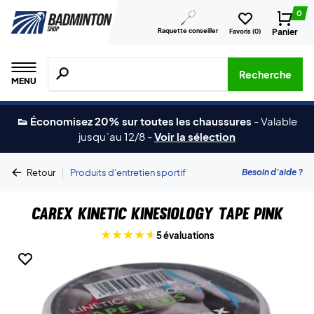
0
Raquette conseiller
Panier
Favoris (
0
)
Recherche de produits, de marques, etc.
Recherche
MENU
👟 Économisez 20% sur toutes les chaussures
-
Valable
jusqu´au 12/8
-
Voir la sélection
|
Besoin d'aide ?
Retour
Produits d'entretien sportif
CareX Kinetic Kinesiology Tape Pink
5 évaluations