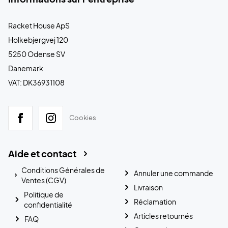
Racket House ApS
Holkebjergvej 120
5250 Odense SV
Danemark
VAT: DK36931108
Cookies
Aide et contact
Conditions Générales de
Annuler une commande
Ventes (CGV)
Livraison
Politique de
Réclamation
confidentialité
Articles retournés
FAQ