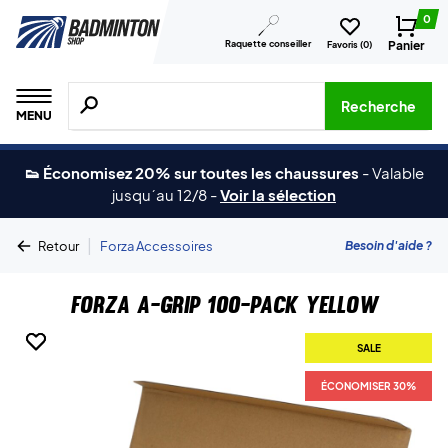
0
Raquette conseiller
Panier
Favoris (
0
)
Recherche de produits, de marques, etc.
Recherche
MENU
👟 Économisez 20% sur toutes les chaussures
-
Valable
jusqu´au 12/8
-
Voir la sélection
|
Besoin d'aide ?
Retour
Forza Accessoires
Forza A-Grip 100-Pack Yellow
SALE
SALE
ÉCONOMISER 30%
ÉCONOMISER 30%