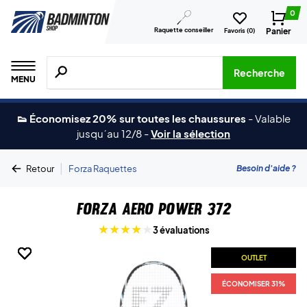
0
Raquette conseiller
Panier
Favoris (
0
)
Recherche de produits, de marques, etc.
Recherche
MENU
👟 Économisez 20% sur toutes les chaussures
-
Valable
jusqu´au 12/8
-
Voir la sélection
|
Besoin d'aide ?
Retour
Forza Raquettes
Forza Aero Power 372
3 évaluations
OUTLET
OUTLET
OUTLET
OUTLET
OUTLET
ÉCONOMISER 31%
ÉCONOMISER 31%
ÉCONOMISER 31%
ÉCONOMISER 31%
ÉCONOMISER 31%