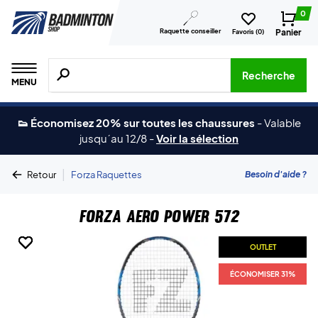
0
Raquette conseiller
Panier
Favoris (
0
)
Recherche de produits, de marques, etc.
Recherche
MENU
👟 Économisez 20% sur toutes les chaussures
-
Valable
jusqu´au 12/8
-
Voir la sélection
|
Besoin d'aide ?
Retour
Forza Raquettes
Forza Aero Power 572
OUTLET
OUTLET
OUTLET
OUTLET
OUTLET
ÉCONOMISER 31%
ÉCONOMISER 31%
ÉCONOMISER 31%
ÉCONOMISER 31%
ÉCONOMISER 31%