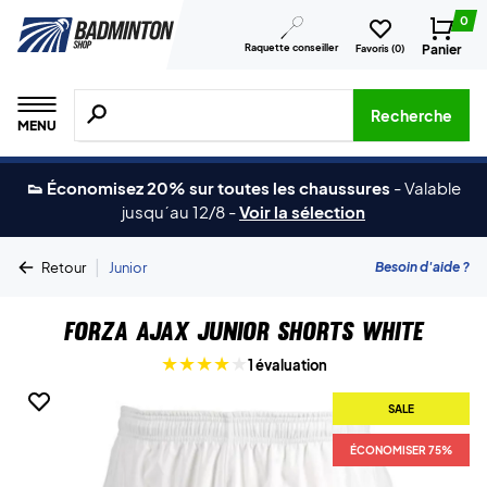
0
Raquette conseiller
Panier
Favoris (
0
)
Recherche de produits, de marques, etc.
Recherche
MENU
👟 Économisez 20% sur toutes les chaussures
-
Valable
jusqu´au 12/8
-
Voir la sélection
|
Besoin d'aide ?
Retour
Junior
Forza Ajax Junior Shorts White
1 évaluation
SALE
ÉCONOMISER 75%