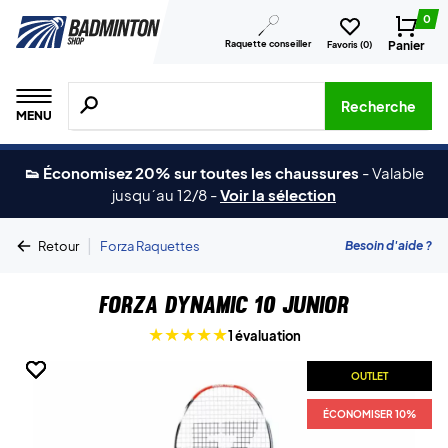
0
Raquette conseiller
Panier
Favoris (
0
)
Recherche de produits, de marques, etc.
Recherche
MENU
👟 Économisez 20% sur toutes les chaussures
-
Valable
jusqu´au 12/8
-
Voir la sélection
|
Besoin d'aide ?
Retour
Forza Raquettes
Forza Dynamic 10 Junior
1 évaluation
OUTLET
OUTLET
OUTLET
OUTLET
OUTLET
ÉCONOMISER 10%
ÉCONOMISER 10%
ÉCONOMISER 10%
ÉCONOMISER 10%
ÉCONOMISER 10%