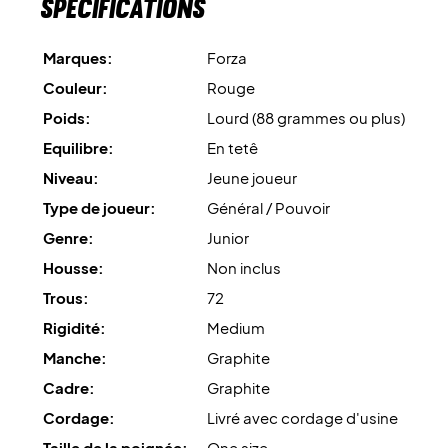
Spécifications
Marques:
Forza
Couleur:
Rouge
Poids:
Lourd (88 grammes ou plus)
Equilibre:
En tetê
Niveau:
Jeune joueur
Type de joueur:
Général / Pouvoir
Genre:
Junior
Housse:
Non inclus
Trous:
72
Rigidité:
Medium
Manche:
Graphite
Cadre:
Graphite
Cordage:
Livré avec cordage d'usine
Taille de la poignée:
One size