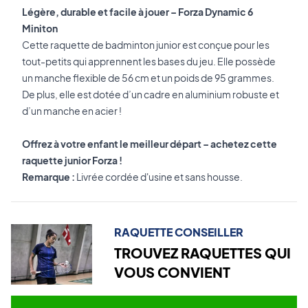
Légère, durable et facile à jouer – Forza Dynamic 6
Miniton
Cette raquette de badminton junior est conçue pour les
tout-petits qui apprennent les bases du jeu. Elle possède
un manche flexible de 56 cm et un poids de 95 grammes.
De plus, elle est dotée d’un cadre en aluminium robuste et
d’un manche en acier !
Offrez à votre enfant le meilleur départ – achetez cette
raquette junior Forza !
Remarque :
Livrée cordée d'usine et sans housse.
RAQUETTE CONSEILLER
TROUVEZ RAQUETTES QUI
VOUS CONVIENT