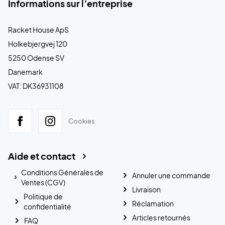
Informations sur l’entreprise
Racket House ApS
Holkebjergvej 120
5250 Odense SV
Danemark
VAT: DK36931108
Cookies
Aide et contact
Conditions Générales de
Annuler une commande
Ventes (CGV)
Livraison
Politique de
Réclamation
confidentialité
Articles retournés
FAQ