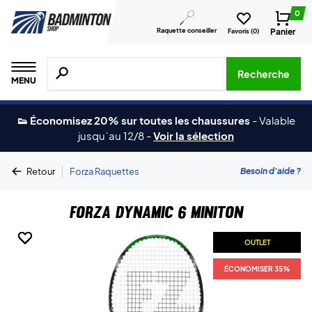
0
Raquette conseiller
Panier
Favoris (
0
)
Recherche de produits, de marques, etc.
Recherche
MENU
👟 Économisez 20% sur toutes les chaussures
-
Valable
jusqu´au 12/8
-
Voir la sélection
|
Besoin d'aide ?
Retour
Forza Raquettes
Forza Dynamic 6 Miniton
OUTLET
OUTLET
OUTLET
ÉCONOMISER 35%
ÉCONOMISER 35%
ÉCONOMISER 35%