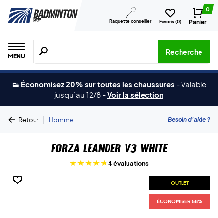
0
Raquette conseiller
Panier
Favoris (
0
)
Recherche de produits, de marques, etc.
Recherche
MENU
👟 Économisez 20% sur toutes les chaussures
-
Valable
jusqu´au 12/8
-
Voir la sélection
|
Besoin d'aide ?
Retour
Homme
Forza Leander V3 White
4 évaluations
OUTLET
OUTLET
OUTLET
OUTLET
OUTLET
OUTLET
ÉCONOMISER 58%
ÉCONOMISER 58%
ÉCONOMISER 58%
ÉCONOMISER 58%
ÉCONOMISER 58%
ÉCONOMISER 58%