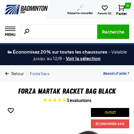
0
Raquette conseiller
Panier
Favoris (
0
)
Recherche de produits, de marques, etc.
Recherche
MENU
👟 Économisez 20% sur toutes les chaussures
-
Valable
jusqu´au 12/8
-
Voir la sélection
|
Besoin d'aide ?
Retour
Forza Sacs
Forza Martak Racket Bag Black
3 évaluations
OUTLET
OUTLET
ÉCONOMISER 44%
ÉCONOMISER 44%