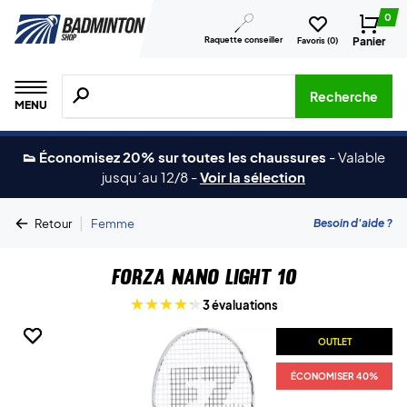
0
Raquette conseiller
Panier
Favoris (
0
)
Recherche de produits, de marques, etc.
Recherche
MENU
👟 Économisez 20% sur toutes les chaussures
-
Valable
jusqu´au 12/8
-
Voir la sélection
|
Besoin d'aide ?
Retour
Femme
Forza Nano Light 10
3 évaluations
OUTLET
OUTLET
ÉCONOMISER 40%
ÉCONOMISER 40%