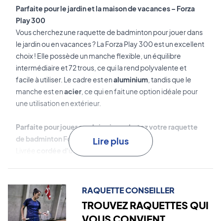
Parfaite pour le jardin et la maison de vacances – Forza
Play 300
Vous cherchez une raquette de badminton pour jouer dans
le jardin ou en vacances ? La Forza Play 300 est un excellent
choix !
Elle possède un manche flexible, un équilibre
intermédiaire et 72 trous, ce qui la rend polyvalente et
facile à utiliser. Le cadre est en
aluminium
, tandis que le
manche est en
acier
, ce qui en fait une option idéale pour
une utilisation en extérieur.
Parfaite pour jouer en plein air – achetez votre raquette
de badminton Forza dès aujourd'hui !
Lire plus
Livrée
cordée d'usine
!
Livrée
sans housse
.
RAQUETTE CONSEILLER
TROUVEZ RAQUETTES QUI
VOUS CONVIENT