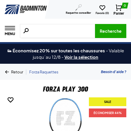
0
Raquette conseiller
Panier
Favoris (
0
)
Recherche de produits, de marques, etc.
Recherche
MENU
👟 Économisez 20% sur toutes les chaussures
-
Valable
jusqu´au 12/8
-
Voir la sélection
|
Besoin d'aide ?
Retour
Forza Raquettes
Forza Play 300
SALE
SALE
SALE
SALE
ÉCONOMISER 44%
ÉCONOMISER 44%
ÉCONOMISER 44%
ÉCONOMISER 44%