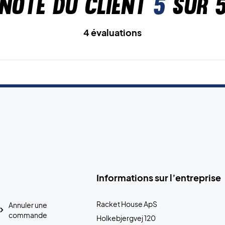
Note du client
5
sur 
4 évaluations
Informations sur l’entreprise
Racket House ApS
Annuler une
commande
Holkebjergvej 120