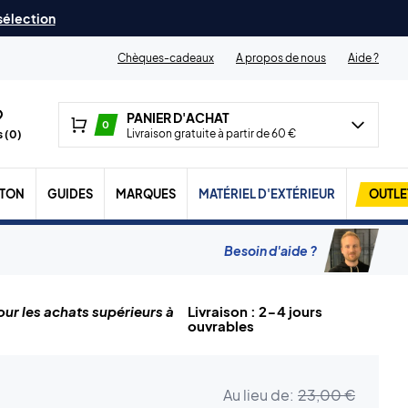
 sélection
Chèques-cadeaux
A propos de nous
Aide ?
PANIER D'ACHAT
0
Livraison gratuite à partir de 60 €
 (
0
)
TON
GUIDES
MARQUES
MATÉRIEL D'EXTÉRIEUR
OUTLE
Besoin d'aide ?
ur les achats supérieurs à
Livraison : 2-4 jours
ouvrables
Au lieu de:
23,00 €