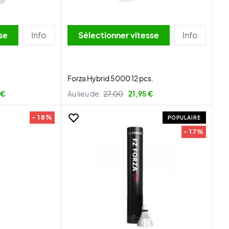
itesse
Info
Sélectionner vitesse
Info
Forza Hybrid 5000 12 pcs.
 €
Au lieu de:
27,00
21,95 €
- 18%
POPULAIRE
- 17%