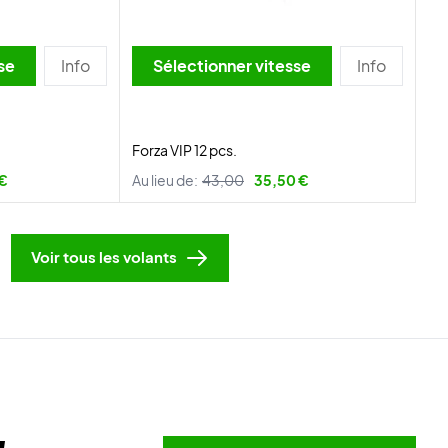
itesse
Info
Sélectionner vitesse
Info
Forza VIP 12 pcs.
 €
Au lieu de:
43,00
35,50 €
Voir tous les volants