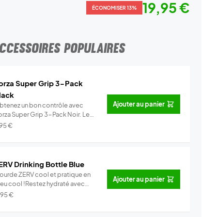
19,95 €
ÉCONOMISER 13%
CCESSOIRES POPULAIRES
orza Super Grip 3-Pack
lack
Ajouter au panier
btenez un bon contrôle avec
orza Super Grip 3-Pack Noir. Les
...
Info
,95
€
ERV Drinking Bottle Blue
ourde ZERV cool et pratique en
Ajouter au panier
leu cool !Restez hydraté avec
...
Info
,95
€