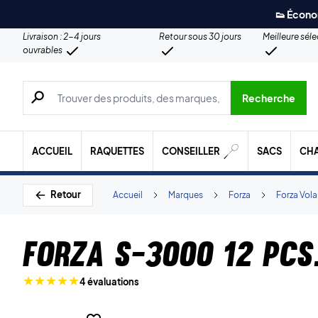
👟 Écono
Livraison : 2-4 jours
Retour sous 30 jours
Meilleure sél
ouvrables
Recherche de produits, de marques, etc.
Recherche
ACCUEIL
RAQUETTES
CONSEILLER
SACS
CH
Retour
Accueil
Marques
Forza
Forza Vola
Forza S-3000 12 pcs
4 évaluations