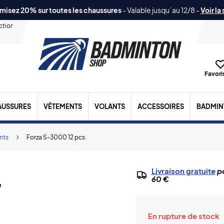
misez 20% sur toutes les chaussures
-
Valable jusqu´au 12/8
-
Voir la
ection
Favoris
AUSSURES
VÊTEMENTS
VOLANTS
ACCESSOIRES
BADMIN
nts
Forza S-3000 12 pcs.
.
Livraison gratuite
po
60 €
En rupture de stock