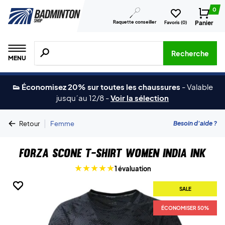
0
Raquette conseiller
Panier
Favoris (
0
)
Recherche de produits, de marques, etc.
Recherche
MENU
👟 Économisez 20% sur toutes les chaussures
-
Valable
jusqu´au 12/8
-
Voir la sélection
|
Besoin d'aide ?
Retour
Femme
Forza Scone T-shirt Women India Ink
1 évaluation
SALE
SALE
SALE
SALE
SALE
ÉCONOMISER 50%
ÉCONOMISER 50%
ÉCONOMISER 50%
ÉCONOMISER 50%
ÉCONOMISER 50%