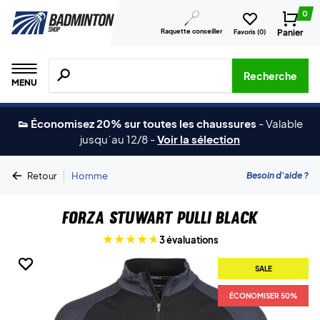
0
Raquette conseiller
Panier
Favoris (
0
)
Recherche de produits, de marques, etc.
Recherche
MENU
👟 Économisez 20% sur toutes les chaussures
-
Valable
jusqu´au 12/8
-
Voir la sélection
|
Besoin d'aide ?
Retour
Homme
Forza Stuwart Pulli Black
3 évaluations
SALE
SALE
SALE
ÉCONOMISER 50%
ÉCONOMISER 50%
ÉCONOMISER 50%