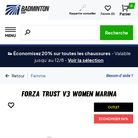
0
Raquette conseiller
Panier
Favoris (
0
)
Recherche de produits, de marques, etc.
Recherche
MENU
👟 Économisez 20% sur toutes les chaussures
-
Valable
jusqu´au 12/8
-
Voir la sélection
|
Besoin d'aide ?
Retour
Femme
Forza Trust V3 Women Marina
OUTLET
OUTLET
OUTLET
OUTLET
OUTLET
OUTLET
OUTLET
OUTLET
ÉCONOMISER 54%
ÉCONOMISER 54%
ÉCONOMISER 54%
ÉCONOMISER 54%
ÉCONOMISER 54%
ÉCONOMISER 54%
ÉCONOMISER 54%
ÉCONOMISER 54%