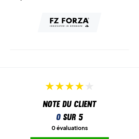
Dura-Coat+
renforce la tige, augmentant ainsi la durabilité
et la résistance de la chaussure.
Drylex
est le matériau léger et respirant qui garantit une
ventilation maximale.
Enfin,
LAT
aide à empêcher la torsion de la chaussure lors
des mouvements rapides, ce qui améliore la stabilité et
réduit le risque de blessures.
Découvrez un confort exceptionnel - Achetez vos
chaussures de badminton pour femme Forza maintenant !
Couleur : Marina.
Note du client
0
sur 5
0 évaluations