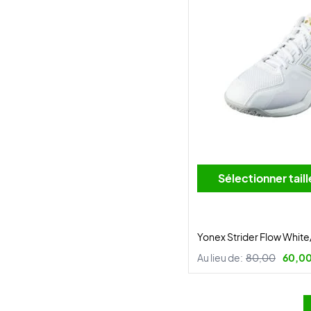
Sélectionner tai
Yonex Strider Flow Whit
Au lieu de:
80,00
60,00