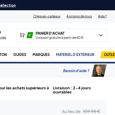
 sélection
Chèques-cadeaux
A propos de nous
Aide ?
PANIER D'ACHAT
0
Livraison gratuite à partir de 60 €
 (
0
)
TON
GUIDES
MARQUES
MATÉRIEL D'EXTÉRIEUR
OUTLE
Besoin d'aide ?
ur les achats supérieurs à
Livraison : 2-4 jours
ouvrables
Au lieu de:
109,95 €