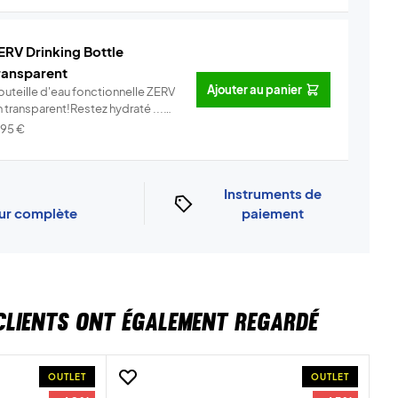
ERV Drinking Bottle
ransparent
Ajouter au panier
outeille d'eau fonctionnelle ZERV
 transparent!Restez hydraté ...
Info
,95
€
Instruments de
our complète
paiement
CLIENTS ONT ÉGALEMENT REGARDÉ
OUTLET
OUTLET