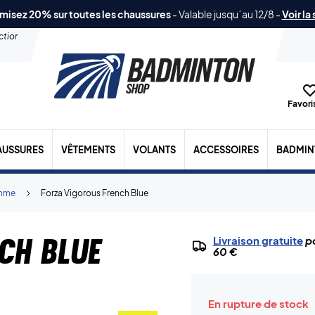
misez 20% sur toutes les chaussures
-
Valable jusqu´au 12/8
-
Voir la
ection
Favoris
AUSSURES
VÊTEMENTS
VOLANTS
ACCESSOIRES
BADMIN
mme
Forza Vigorous French Blue
ch Blue
Livraison gratuite
po
60 €
En rupture de stock