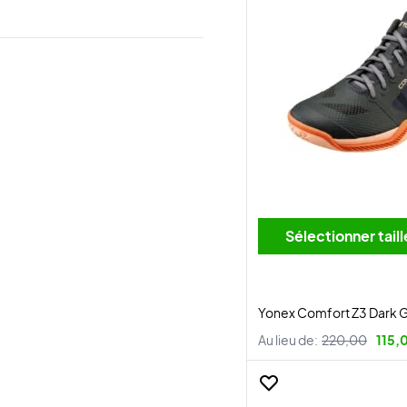
Sélectionner tai
Yonex Comfort Z3 Dark 
Au lieu de:
220,00
115,