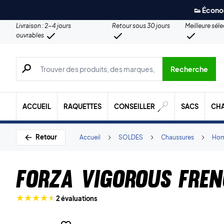
👟 Écono
Livraison : 2-4 jours
Retour sous 30 jours
Meilleure sél
ouvrables
Recherche de produits, de marques, etc.
Recherche
ACCUEIL
RAQUETTES
CONSEILLER
SACS
CH
Retour
Accueil
SOLDES
Chaussures
Ho
Forza Vigorous Fren
2 évaluations