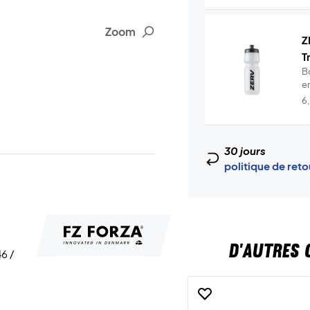
Zoom
Z
T
B
en
6
30 jours
politique de ret
D'AUTRES 
46 /