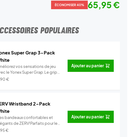
65,95 €
ÉCONOMISER 40%
CCESSOIRES POPULAIRES
onex Super Grap 3-Pack
hite
Ajouter au panier
méliorez vos sensations de jeu
vec le Yonex Super Grap.Le grip
.
Info
,90
€
ERV Wristband 2-Pack
hite
Ajouter au panier
es bandeaux confortables et
légants de ZERV!Parfaits pour le
..
Info
,95
€