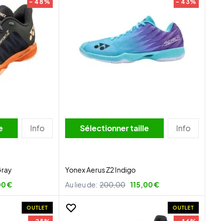
- 48%
- 43%
lle
Info
Sélectionner taille
Info
Gray
Yonex Aerus Z2 Indigo
00 €
Au lieu de:
200,00
115,00 €
OUTLET
OUTLET