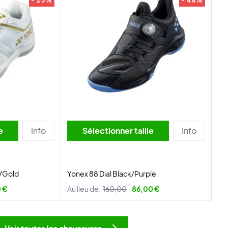
- 25%
- 46%
lle
Info
Sélectionner taille
Info
e/Gold
Yonex 88 Dial Black/Purple
 €
Au lieu de:
160,00
86,00 €
Voir toutes les chaussures