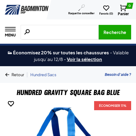
0
Raquette conseiller
Panier
Favoris (
0
)
Recherche de produits, de marques, etc.
Recherche
MENU
👟 Économisez 20% sur toutes les chaussures
-
Valable
jusqu´au 12/8
-
Voir la sélection
|
Besoin d'aide ?
Retour
Hundred Sacs
Hundred Gravity Square Bag Blue
ÉCONOMISER 11%
ÉCONOMISER 11%
ÉCONOMISER 11%
ÉCONOMISER 11%
ÉCONOMISER 11%
ÉCONOMISER 11%