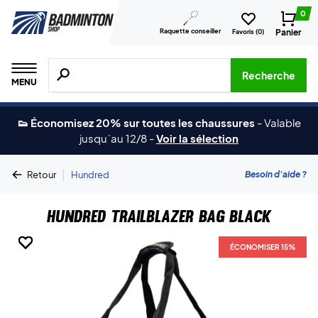
0
Raquette conseiller
Panier
Favoris (
0
)
Recherche de produits, de marques, etc.
Recherche
MENU
👟 Économisez 20% sur toutes les chaussures
-
Valable
jusqu´au 12/8
-
Voir la sélection
|
Besoin d'aide ?
Retour
Hundred
Hundred Trailblazer Bag Black
ÉCONOMISER 15%
ÉCONOMISER 15%
ÉCONOMISER 15%
ÉCONOMISER 15%
ÉCONOMISER 15%
ÉCONOMISER 15%