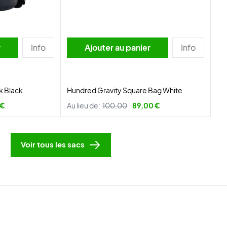
r
Info
Ajouter au panier
Info
k Black
Hundred Gravity Square Bag White
 €
Au lieu de:
100,00
89,00 €
Voir tous les sacs