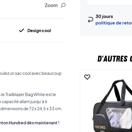
Zoom
30 jours
politique de ret
Design cool
D'AUTRES 
 voulez un sac cool avec beaucoup
le Trailblazer Bag White est le
 capacité allant jusqu’à 6
 dimensions de 72 x 24,5 x 33 cm.
nton Hundred dès maintenant !