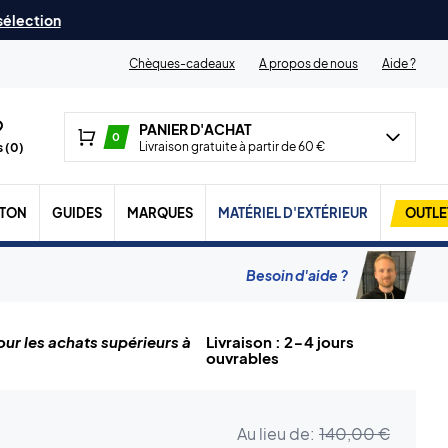
 sélection
Chèques-cadeaux
A propos de nous
Aide ?
PANIER D'ACHAT
0
Livraison gratuite à partir de 60 €
 (
0
)
TON
GUIDES
MARQUES
MATÉRIEL D'EXTÉRIEUR
OUTLE
Besoin d'aide ?
ur les achats supérieurs à
Livraison : 2-4 jours
ouvrables
Au lieu de:
140,00 €