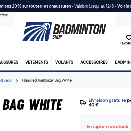
misez 20% sur toutes les chaussures
-
Valable jusqu´au 12/8
-
Voir la
ection
Favoris
AUSSURES
VÊTEMENTS
VOLANTS
ACCESSOIRES
BADMIN
d Sacs
Hundred Trailblazer Bag White
 Bag White
Livraison gratuite
po
60 €
En rupture de stock