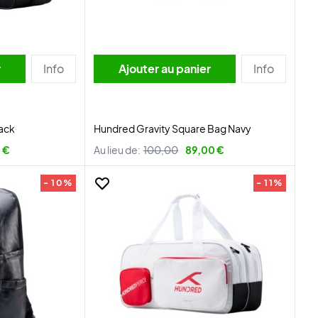
r
Info
Ajouter au panier
Info
ack
Hundred Gravity Square Bag Navy
 €
Au lieu de:
100,00
89,00 €
- 10%
- 11%