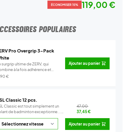
119,00 €
ÉCONOMISER 15%
CCESSOIRES POPULAIRES
ERV Pro Overgrip 3-Pack
hite
Ajouter au panier
 surgrip ultime de ZERV, qui
ombine à la fois adhérence et
o...
Info
,90
€
SL Classic 12 pcs.
SL Classic est tout simplement un
47,00
olant de badminton exceptionne...
37,45
€
Info
Ajouter au panier