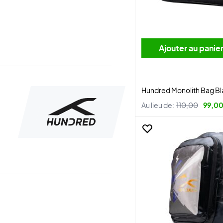
Ajouter au panie
Hundred Monolith Bag Bl
Au lieu de:
110,00
99,00