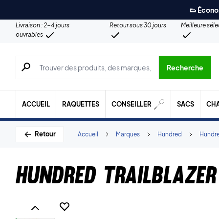
👟 Écono
Livraison : 2-4 jours
Retour sous 30 jours
Meilleure sél
ouvrables
Recherche de produits, de marques, etc.
Recherche
ACCUEIL
RAQUETTES
CONSEILLER
SACS
CH
Retour
Accueil
Marques
Hundred
Hundre
Hundred Trailblazer