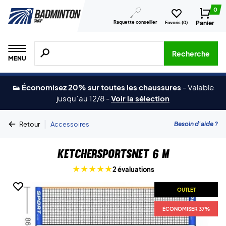
0
Raquette conseiller
Panier
Favoris (
0
)
Recherche de produits, de marques, etc.
Recherche
MENU
👟 Économisez 20% sur toutes les chaussures
-
Valable
jusqu´au 12/8
-
Voir la sélection
|
Besoin d'aide ?
Retour
Accessoires
Ketchersportsnet 6 M
2 évaluations
OUTLET
ÉCONOMISER 37%