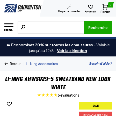
0
Raquette conseiller
Panier
Favoris (
0
)
Recherche de produits, de marques, etc.
Recherche
MENU
👟 Économisez 20% sur toutes les chaussures
-
Valable
jusqu´au 12/8
-
Voir la sélection
|
Besoin d'aide ?
Retour
Li-Ning Accessoires
Li-Ning AHWS029-5 Sweatband New Look
White
5 évaluations
SALE
ÉCONOMISER 29%