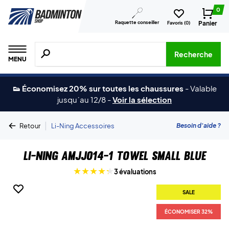
0
Raquette conseiller
Panier
Favoris (
0
)
Recherche de produits, de marques, etc.
Recherche
MENU
👟 Économisez 20% sur toutes les chaussures
-
Valable
jusqu´au 12/8
-
Voir la sélection
|
Besoin d'aide ?
Retour
Li-Ning Accessoires
Li-Ning AMJJ014-1 Towel Small Blue
3 évaluations
SALE
ÉCONOMISER 32%