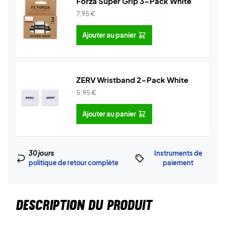
Forza Super Grip 3-Pack White
7,95
€
Ajouter au panier
ZERV Wristband 2-Pack White
5,95
€
Ajouter au panier
30 jours
Instruments de
politique de retour complète
paiement
DESCRIPTION DU PRODUIT