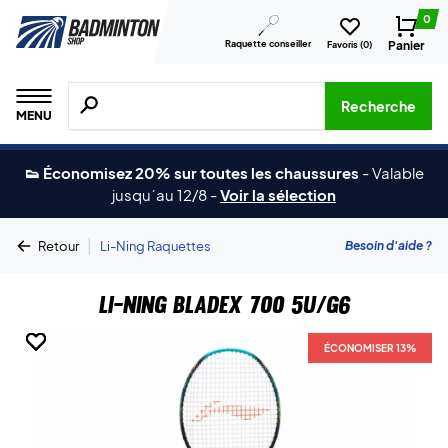
0
Raquette conseiller
Panier
Favoris (
0
)
Recherche de produits, de marques, etc.
Recherche
MENU
👟 Économisez 20% sur toutes les chaussures
-
Valable
jusqu´au 12/8
-
Voir la sélection
|
Besoin d'aide ?
Retour
Li-Ning Raquettes
Li-Ning Bladex 700 5U/G6
ÉCONOMISER 13%
ÉCONOMISER 13%
ÉCONOMISER 13%
ÉCONOMISER 13%
ÉCONOMISER 13%
ÉCONOMISER 13%
ÉCONOMISER 13%
ÉCONOMISER 13%