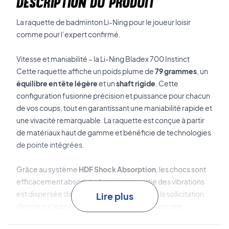
DESCRIPTION DU PRODUIT
La raquette de badminton Li-Ning pour le joueur loisir
comme pour l’expert confirmé.
Vitesse et maniabilité – la Li-Ning Bladex 700 Instinct
Cette raquette affiche un poids plume de
79 grammes
, un
équilibre en tête légère
et un
shaft rigide
. Cette
configuration fusionne précision et puissance pour chacun
de vos coups, tout en garantissant une maniabilité rapide et
une vivacité remarquable. La raquette est conçue à partir
de matériaux haut de gamme et bénéficie de technologies
de pointe intégrées.
Grâce au système
HDF Shock Absorption
, les chocs sont
efficacement absorbés. La majeure partie des vibrations
est dispersée dans le cadre, réduisant ainsi la sollicitation
Lire plus
directe sur le bras et limitant le risque de blessures.