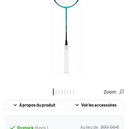
Zoom
A propos du produit
Voir les accessoires
Au lieu de:
200,00 €
En stock
(6 pcs.)