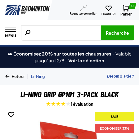
0
Raquette conseiller
Panier
Favoris (
0
)
Recherche de produits, de marques, etc.
Recherche
MENU
👟 Économisez 20% sur toutes les chaussures
-
Valable
jusqu´au 12/8
-
Voir la sélection
|
Besoin d'aide ?
Retour
Li-Ning
Li-Ning Grip GP101 3-pack Black
1 évaluation
SALE
ÉCONOMISER 33%