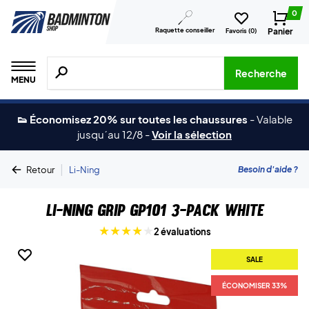
0
Raquette conseiller
Panier
Favoris (
0
)
Recherche de produits, de marques, etc.
Recherche
MENU
👟 Économisez 20% sur toutes les chaussures
-
Valable
jusqu´au 12/8
-
Voir la sélection
|
Besoin d'aide ?
Retour
Li-Ning
Li-Ning Grip GP101 3-pack White
2 évaluations
SALE
ÉCONOMISER 33%