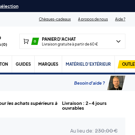
 sélection
Chèques-cadeaux
A propos de nous
Aide ?
PANIER D'ACHAT
0
Livraison gratuite à partir de 60 €
 (
0
)
TON
GUIDES
MARQUES
MATÉRIEL D'EXTÉRIEUR
OUTLE
Besoin d'aide ?
ur les achats supérieurs à
Livraison : 2-4 jours
ouvrables
Au lieu de:
230,00 €