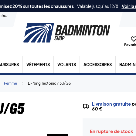
misez 20% sur toutes les chaussures
-
Valable jusqu´au 12/8
-
Voir la
ection
Favoris
AUSSURES
VÊTEMENTS
VOLANTS
ACCESSOIRES
BADMIN
Femme
Li-Ning Tectonic 7 3U/G5
U/G5
Livraison gratuite
po
60 €
En rupture de stock