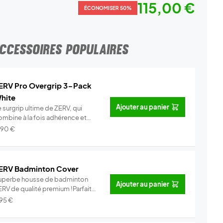
115,00 €
ÉCONOMISER 50%
CCESSOIRES POPULAIRES
ERV Pro Overgrip 3-Pack
hite
Ajouter au panier
 surgrip ultime de ZERV, qui
ombine à la fois adhérence et
o...
Info
,90
€
ERV Badminton Cover
uperbe housse de badminton
Ajouter au panier
ERV de qualité premium !Parfait
ur...
Info
,95
€