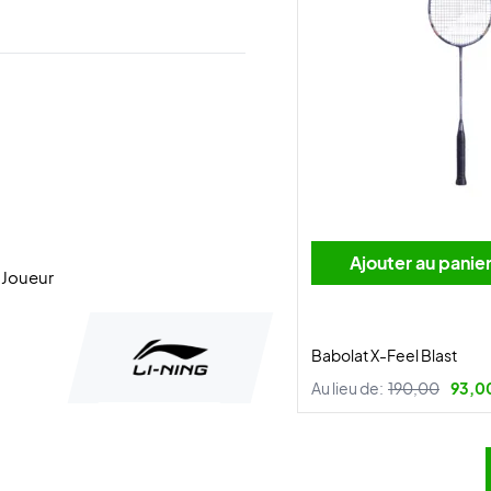
Ajouter au panie
 Joueur
Babolat X-Feel Blast
Au lieu de:
190,00
93,0