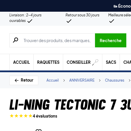
👟 Écono
Livraison : 2-4 jours
Retour sous 30 jours
Meilleure sél
ouvrables
Recherche de produits, de marques, etc.
Recherche
ACCUEIL
RAQUETTES
CONSEILLER
SACS
CH
Retour
Accueil
ANNIVERSAIRE
Chaussures
Li-Ning Tectonic 7 3
4 évaluations