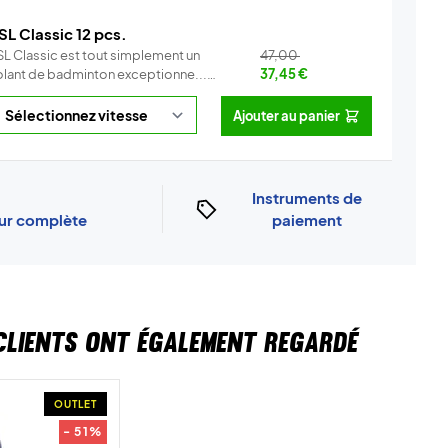
SL Classic 12 pcs.
SL Classic est tout simplement un
47,00
olant de badminton exceptionne...
37,45
€
Info
Ajouter au panier
Instruments de
our complète
paiement
CLIENTS ONT ÉGALEMENT REGARDÉ
OUTLET
- 51%