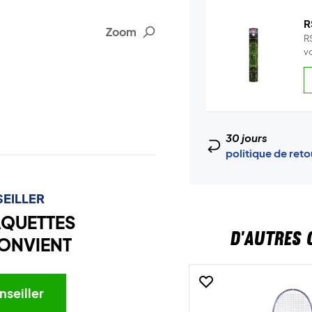
R
Zoom
R
v
30 jours
politique de ret
EILLER
AQUETTES
D'AUTRES 
ONVIENT
nseiller