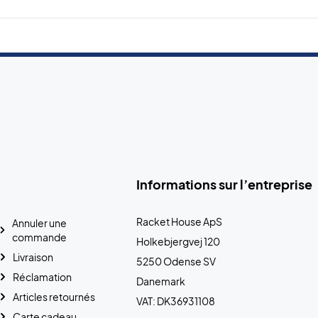
Informations sur l’entreprise
Racket House ApS
Annuler une
commande
Holkebjergvej 120
Livraison
5250 Odense SV
Réclamation
Danemark
Articles retournés
VAT: DK36931108
Carte cadeau