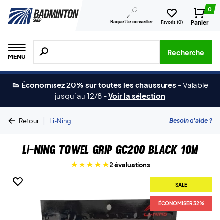
0
Raquette conseiller
Panier
Favoris (
0
)
Recherche de produits, de marques, etc.
Recherche
MENU
👟 Économisez 20% sur toutes les chaussures
-
Valable
jusqu´au 12/8
-
Voir la sélection
|
Besoin d'aide ?
Retour
Li-Ning
Li-Ning Towel Grip GC200 Black 10M
2 évaluations
SALE
ÉCONOMISER 32%