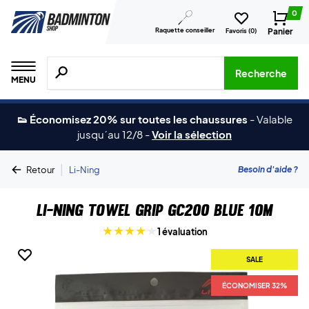
0
Raquette conseiller
Panier
Favoris (
0
)
Recherche de produits, de marques, etc.
Recherche
MENU
👟 Économisez 20% sur toutes les chaussures
-
Valable
jusqu´au 12/8
-
Voir la sélection
|
Besoin d'aide ?
Retour
Li-Ning
Li-Ning Towel Grip GC200 Blue 10M
1 évaluation
SALE
ÉCONOMISER 32%