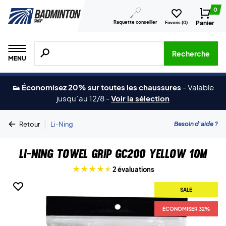
0
Raquette conseiller
Panier
Favoris (
0
)
Recherche de produits, de marques, etc.
Recherche
MENU
👟 Économisez 20% sur toutes les chaussures
-
Valable
jusqu´au 12/8
-
Voir la sélection
|
Besoin d'aide ?
Retour
Li-Ning
Li-Ning Towel Grip GC200 Yellow 10M
2 évaluations
SALE
ÉCONOMISER 32%