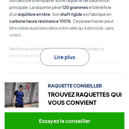
non destiné à remplacer votre raquette de badminton
principale. La raquette pèse
120 grammes
et bénéficie
d’un
équilibre en tête
. Son
shaft rigide
est fabriqué en
carbone haute résistance 100%
. Ce powertrainer peut
être utilisé aussi bien dans votre salle qu’à domicile, sans
volant.
Renforcez votre bras de raquette – commandez ce
powertrainer en ligne dès aujourd’hui !
Lire plus
Livré sans cordage d’origine
– nous vous recommandons
d’ajouter un cordage professionnel lors de votre
commande.
Nous vous conseillons de choisir le même cordage que
RAQUETTE CONSEILLER
pour vos autres raquettes.
TROUVEZ RAQUETTES QUI
VOUS CONVIENT
Fourni avec une housse.
Essayez le conseiller