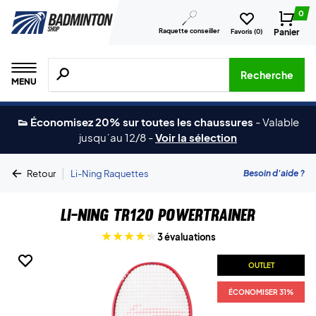
0
Raquette conseiller
Panier
Favoris (
0
)
Recherche de produits, de marques, etc.
Recherche
MENU
👟 Économisez 20% sur toutes les chaussures
-
Valable
jusqu´au 12/8
-
Voir la sélection
|
Besoin d'aide ?
Retour
Li-Ning Raquettes
Li-Ning TR120 Powertrainer
3 évaluations
OUTLET
OUTLET
ÉCONOMISER 31%
ÉCONOMISER 31%