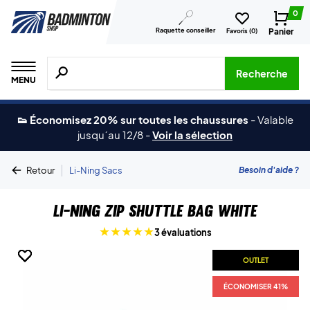
0
Raquette conseiller
Panier
Favoris (
0
)
Recherche de produits, de marques, etc.
Recherche
MENU
👟 Économisez 20% sur toutes les chaussures
-
Valable
jusqu´au 12/8
-
Voir la sélection
|
Besoin d'aide ?
Retour
Li-Ning Sacs
Li-Ning Zip Shuttle Bag White
3 évaluations
OUTLET
OUTLET
OUTLET
OUTLET
ÉCONOMISER 41%
ÉCONOMISER 41%
ÉCONOMISER 41%
ÉCONOMISER 41%