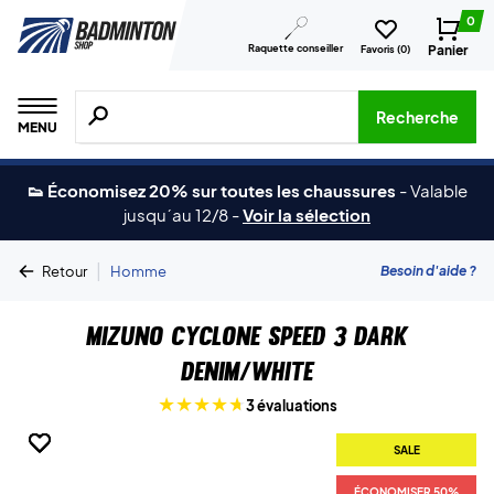
0
Raquette conseiller
Panier
Favoris (
0
)
Recherche de produits, de marques, etc.
Recherche
MENU
👟 Économisez 20% sur toutes les chaussures
-
Valable
jusqu´au 12/8
-
Voir la sélection
|
Besoin d'aide ?
Retour
Homme
Mizuno Cyclone Speed 3 Dark
Denim/White
3 évaluations
SALE
SALE
SALE
SALE
SALE
ÉCONOMISER 50%
ÉCONOMISER 50%
ÉCONOMISER 50%
ÉCONOMISER 50%
ÉCONOMISER 50%