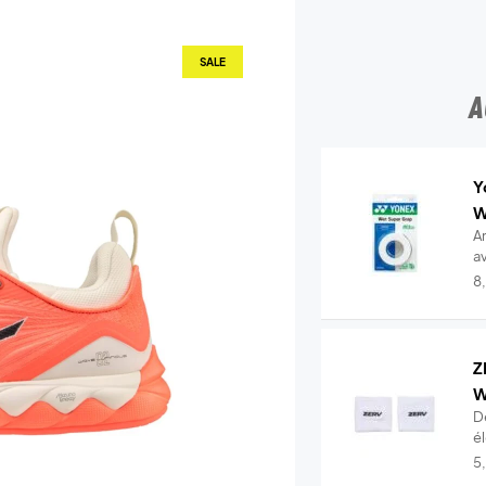
SALE
A
Y
W
A
a
..
8
Z
W
D
é
t.
5