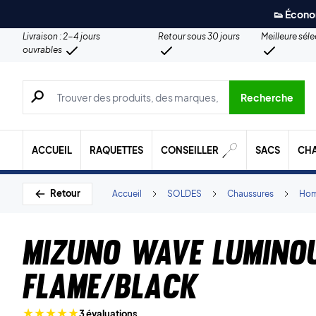
👟 Écono
Livraison : 2-4 jours
Retour sous 30 jours
Meilleure sél
ouvrables
Recherche de produits, de marques, etc.
Recherche
ACCUEIL
RAQUETTES
CONSEILLER
SACS
CH
Retour
Accueil
SOLDES
Chaussures
Ho
Mizuno Wave Lumino
Flame/Black
3 évaluations