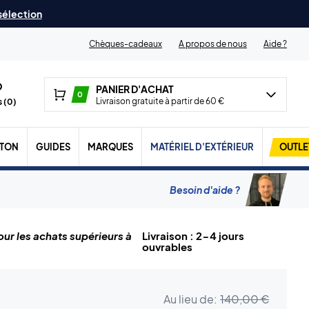
 sélection
Chèques-cadeaux
A propos de nous
Aide ?
PANIER D'ACHAT
0
Livraison gratuite à partir de 60 €
 (
0
)
TON
GUIDES
MARQUES
MATÉRIEL D'EXTÉRIEUR
OUTLE
Besoin d'aide ?
ur les achats supérieurs à
Livraison : 2-4 jours
ouvrables
Au lieu de:
140,00 €