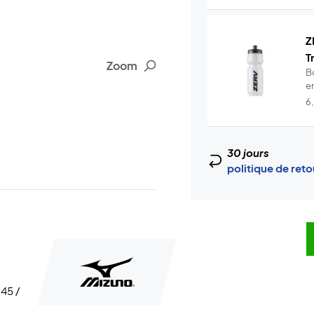
Z
T
Zoom
B
en
6
30 jours
politique de ret
 45 /