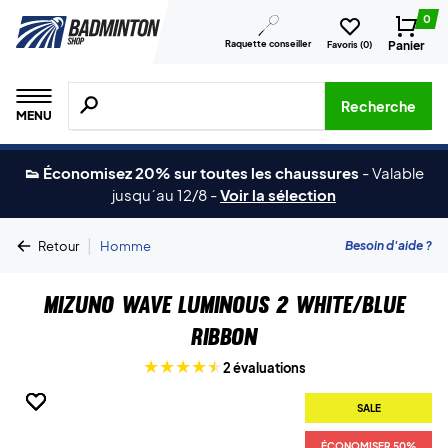
0
Raquette conseiller
Panier
Favoris (
0
)
Recherche de produits, de marques, etc.
Recherche
MENU
👟 Économisez 20% sur toutes les chaussures
-
Valable
jusqu´au 12/8
-
Voir la sélection
|
Besoin d'aide ?
Retour
Homme
Mizuno Wave Luminous 2 White/Blue
Ribbon
2 évaluations
SALE
SALE
SALE
SALE
SALE
ÉCONOMISER 50%
ÉCONOMISER 50%
ÉCONOMISER 50%
ÉCONOMISER 50%
ÉCONOMISER 50%