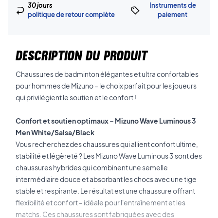
30 jours
Instruments de
politique de retour complète
paiement
DESCRIPTION DU PRODUIT
Chaussures de badminton élégantes et ultra confortables
pour hommes de Mizuno – le choix parfait pour les joueurs
qui privilégient le soutien et le confort !
Confort et soutien optimaux – Mizuno Wave Luminous 3
Men White/Salsa/Black
Vous recherchez des chaussures qui allient confort ultime,
stabilité et légèreté ? Les Mizuno Wave Luminous 3 sont des
chaussures hybrides qui combinent une semelle
intermédiaire douce et absorbant les chocs avec une tige
stable et respirante. Le résultat est une chaussure offrant
flexibilité et confort – idéale pour l'entraînement et les
matchs. Ces chaussures sont fabriquées avec des