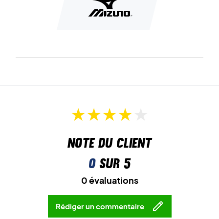
exceptionnel et un effet de rebond élevé.
Améliorez votre jeu avec un confort maximal –
Commandez ces chaussures Mizuno pour hommes dès
maintenant !
Couleur : Blanc avec des détails noirs et rouges.
Note du client
0
sur 5
0 évaluations
Rédiger un commentaire