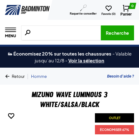
0
Raquette conseiller
Panier
Favoris (
0
)
Recherche de produits, de marques, etc.
Recherche
MENU
👟 Économisez 20% sur toutes les chaussures
-
Valable
jusqu´au 12/8
-
Voir la sélection
|
Besoin d'aide ?
Retour
Homme
Mizuno Wave Luminous 3
White/Salsa/Black
OUTLET
OUTLET
OUTLET
OUTLET
OUTLET
ÉCONOMISER 67%
ÉCONOMISER 67%
ÉCONOMISER 67%
ÉCONOMISER 67%
ÉCONOMISER 67%