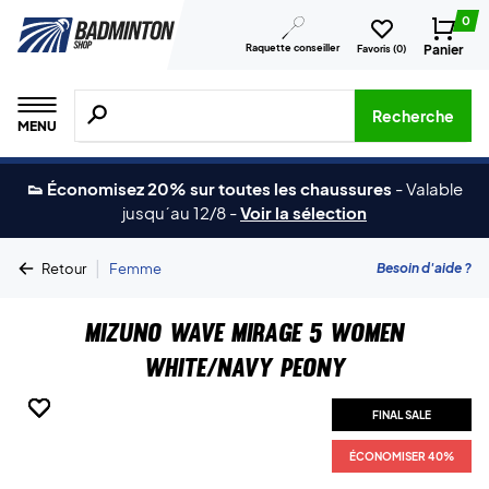
0
Raquette conseiller
Panier
Favoris (
0
)
Recherche de produits, de marques, etc.
Recherche
MENU
👟 Économisez 20% sur toutes les chaussures
-
Valable
jusqu´au 12/8
-
Voir la sélection
|
Besoin d'aide ?
Retour
Femme
Mizuno Wave Mirage 5 Women
White/Navy Peony
FINAL SALE
FINAL SALE
FINAL SALE
FINAL SALE
FINAL SALE
ÉCONOMISER 40%
ÉCONOMISER 40%
ÉCONOMISER 40%
ÉCONOMISER 40%
ÉCONOMISER 40%