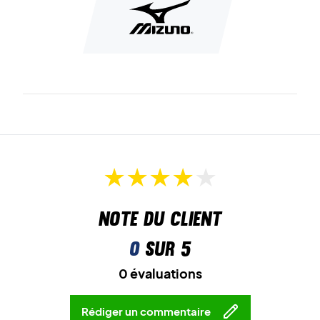
rapide et stable.
Enfin, la semelle extérieure est fabriquée en
XG Rubber
.
Ce matériau est à la fois durable et antidérapant.
Découvrez la vitesse sur le terrain - achetez cette paire
de chaussures de badminton pour femmes!
Couleur : Blanc avec des détails colorés.
Note du client
0
sur 5
0 évaluations
Rédiger un commentaire