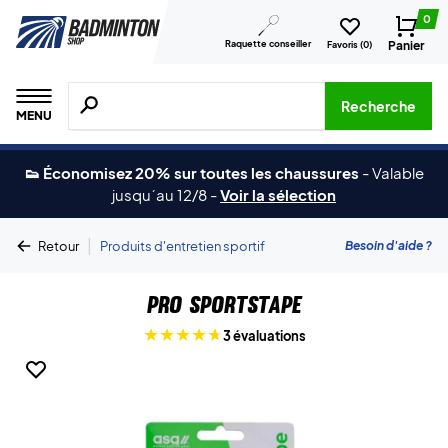
0
Raquette conseiller
Panier
Favoris (
0
)
Recherche de produits, de marques, etc.
Recherche
MENU
👟 Économisez 20% sur toutes les chaussures
-
Valable
jusqu´au 12/8
-
Voir la sélection
|
Besoin d'aide ?
Retour
Produits d'entretien sportif
Pro Sportstape
3 évaluations