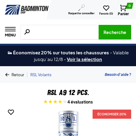
0
Raquette conseiller
Panier
Favoris (
0
)
Recherche de produits, de marques, etc.
Recherche
MENU
👟 Économisez 20% sur toutes les chaussures
-
Valable
jusqu´au 12/8
-
Voir la sélection
|
Besoin d'aide ?
Retour
RSL Volants
RSL A9 12 pcs.
4 évaluations
ÉCONOMISER 20%