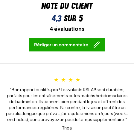
Note du client
4,3
sur 5
4 évaluations
Rédiger un commentaire
"Bon rapport qualité-prix ! Les volants RSL A9 sont durables,
parfaits pour les entraînements ou les matchs hebdomadaires
de badminton. Ils tiennent bien pendant le jeu et offrent des
performances régulières. Par contre, la livraison peut être un
peu plus longue que prévu – j'ai reçu les miens en 6 jours (week-
end inclus), donc prévoyez un peu de temps supplémentaire."
Thea